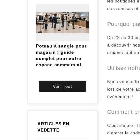
les boutiques e
des remises et
Pourquoi par
Du 28 au 30 oct
à découvrir nos
Poteau à sangle pour
magasin : guide
urbains tout en
complet pour votre
espace commercial
Utilisez not
Nous vous offr
Voir Tout
lors de votre a
événement !
Comment prof
ARTICLES EN
C'est simple ! I
VEDETTE
d'entrer le cod