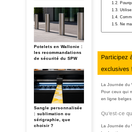
1.2. Pourq
1.3. Utilis
1.4. Commen
1.5. Ne ma
Potelets en Wallonie :
les recommandations
Participez 
de sécurité du SPW
exclusives 
La Journée du 
Pour ceux qui 
en ligne belges
Sangle personnalisée
Qu'est-ce q
: sublimation ou
sérigraphie, que
choisir ?
La Journée du W