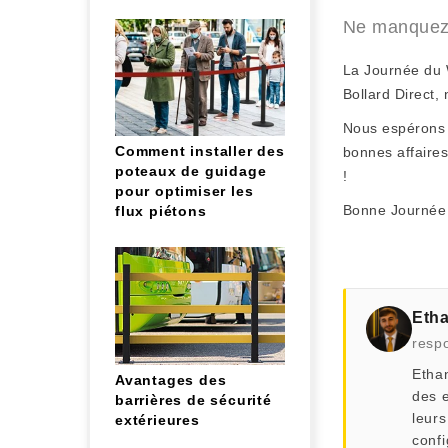
Ne manquez 
La Journée du W
Bollard Direct,
Nous espérons v
Comment installer des
bonnes affaires
poteaux de guidage
!
pour optimiser les
Bonne Journée
flux piétons
Eth
respo
Ethan
Avantages des
des e
barrières de sécurité
leurs
extérieures
conf