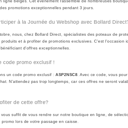
n ligne belges. Cet événement rassemble de nombreuses boutiques 
 des promotions exceptionnelles pendant 3 jours.
ticiper à la Journée du Webshop avec Bollard Direct
obre, nous, chez Bollard Direct, spécialistes des poteaux de protec
 produits et à profiter de promotions exclusives. C'est l'occasion
 bénéficiant d'offres exceptionnelles.
re code promo exclusif !
ons un code promo exclusif :
ASP2NSC8
. Avec ce code, vous pour
chat. N'attendez pas trop longtemps, car ces offres ne seront val
iter de cette offre?
l vous suffit de vous rendre sur notre boutique en ligne, de sélecti
e promo lors de votre passage en caisse.