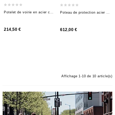
Potelet de voirie en acier corten (H 120cm, Hors-sol 90cm, carré 8x8cm), à bétonner
Poteau de protection acier Ø 20,4cm, H 120 cm, tête plate, fixe à bétonner avec ancrage
214,50 €
612,00 €
Affichage 1-10 de 10 article(s)