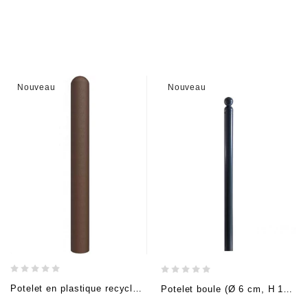
Nouveau
Nouveau
Potelet en plastique recyclé, à encastrer (Ø 15 cm, H 150cm, Hors-sol: 110 cm)
Potelet boule (Ø 6 cm, H 140cm, +- 100cm hors sol), anthracite, à bétonner