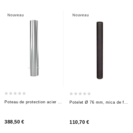
Nouveau
Nouveau
Poteau de protection acier Ø 15,4 cm, H 90 cm, tête plate, fixe à bétonner avec ancrage
Potelet Ø 76 mm, mica de fer DB 703, (H 90 cm hors sol), à bétonner
388,50 €
110,70 €