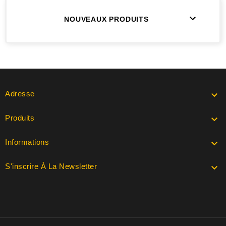

NOUVEAUX PRODUITS
Adresse

Produits

Informations

S'inscrire À La Newsletter
