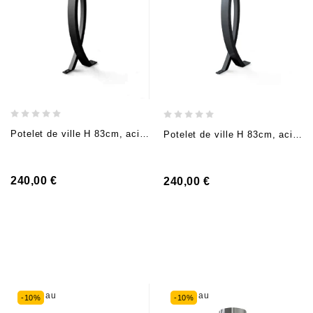
Potelet de ville H 83cm, acier Noir, "Design" (à visser)
Potelet de ville H 83cm, acier RAL 7016 (Gris anthracite), "Design" (à visser)
240,00 €
240,00 €
Nouveau
Nouveau
-10%
-10%