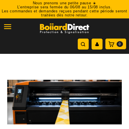
Nous prenons une petite pause ☀️
L’entreprise sera fermée du 06/08 au 15/08 inclus.
Les commandes et demandes reçues pendant cette période seront
traitées dès notre retour.

0