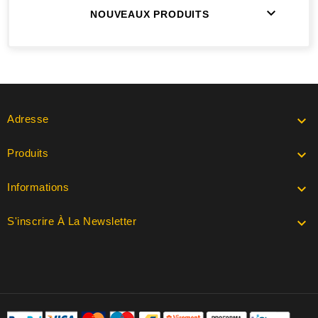

NOUVEAUX PRODUITS
Adresse

Produits

Informations

S'inscrire À La Newsletter
