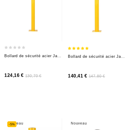
Bollard de sécurité acier Jaune/Noir (H 120cm, Ø7,6cm), à cheviller
Bollard de sécurité acier Jaune/Noir (H120cm Ø8,89cm), à cheviller
124,16 €
140,41 €
130,70 €
147,80 €
Nouveau
Nouveau
-5%