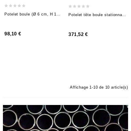
Potelet boule (Ø 6 cm, H 140cm, +- 100cm hors sol), anthracite, à bétonner
Potelet tête boule stationnaire (H 95cm), anthracite, à sceller
98,10 €
371,52 €
Affichage 1-10 de 10 article(s)