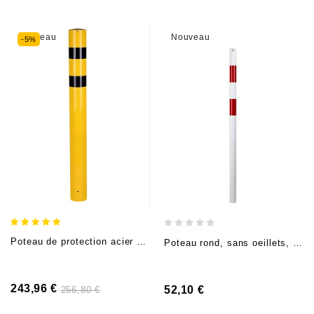
Nouveau
Nouveau
-5%
Poteau de protection acier Jaune/Noir (H 160cm, Ø15,9cm), à sceller
Poteau rond, sans oeillets, acier Rouge/blanc (H 140cm, Ø6cm), à sceller
243,96 €
52,10 €
256,80 €