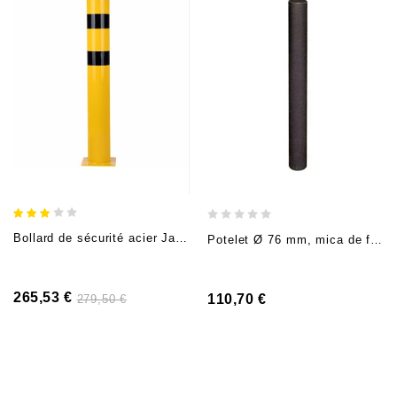
Bollard de sécurité acier Jaune/Noir (H 120cm, Ø15,9cm), à cheviller
Potelet Ø 76 mm, mica de fer DB 703, (H 90 cm hors sol), à bétonner
265,53 €
110,70 €
279,50 €