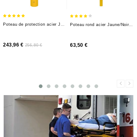
Poteau de protection acier Jaune/Noir (H 160cm, Ø15,9cm), à sceller
Poteau rond acier Jaune/Noir, avec oeillets (H 140cm, Ø6cm), à sceller
Prix
243,96 €
Prix
Prix
63,50 €
256,80 €
de
base