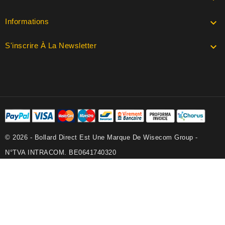
Informations

S'inscrire À La Newsletter

© 2026 - Bollard Direct Est Une Marque De Wisecom Group -
N°TVA INTRACOM. BE0641740320
Les images et textes présents sur ce site internet sont la propriété exclusive
de Wisecom Group. Aucune utilisation ou reproduction ne sera tolérée sans
autorisation préalable. Tous les prix sont affichés hors TVA. Ce site web
s'adresse uniquement aux entreprises, personnes morales et professions
libérales qui utilisent les produits achetés dans le cadre de leurs activités
professionnelles. Nous ne vendons pas aux particuliers. Tous nos délais sont
donnés à titre indicatif et sont exprimés en jours ouvrables. De ce fait, ni
réclamation, ni remboursement ne seront acceptés ou effectués en cas de
retard par rapport au délai indicatif. Pour tout besoin de livraison à une date
impérative, merci de contacter nos collaborateurs. Toute demande spéciale