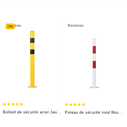
Nouveau
Nouveau
-5%
Bollard de sécurité acier Jaune/Noir (H120cm Ø8,89cm), à cheviller
Poteau de sécurité rond Rouge/Blanc (H 100cm, Ø6cm), à cheviller