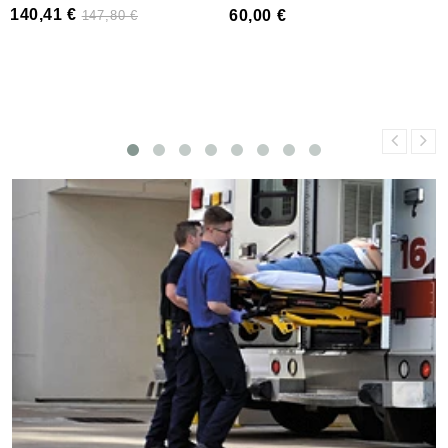
Prix
140,41 €
Prix
Prix
60,00 €
147,80 €
de
base